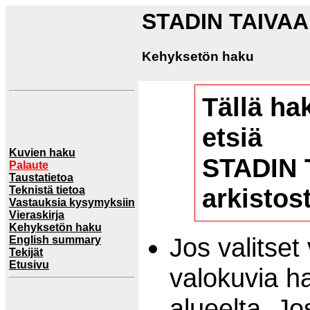
STADIN TAIVA
Kehyksetön haku
Tällä ha
etsiä
Kuvien haku
STADIN 
Palaute
Taustatietoa
arkistos
Teknistä tietoa
Vastauksia kysymyksiin
Vieraskirja
Kehyksetön haku
Jos valitset
English summary
Tekijät
Etusivu
valokuvia h
alueelta. Jo