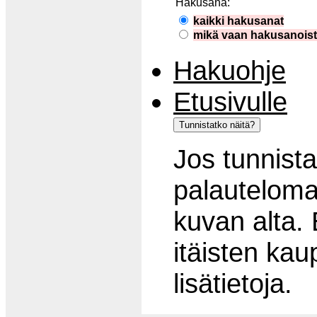
Hakusana:
kaikki hakusanat
mikä vaan hakusanois
Hakuohje
Etusivulle
Jos tunnista
palautelomak
kuvan alta.
itäisten ka
lisätietoja.